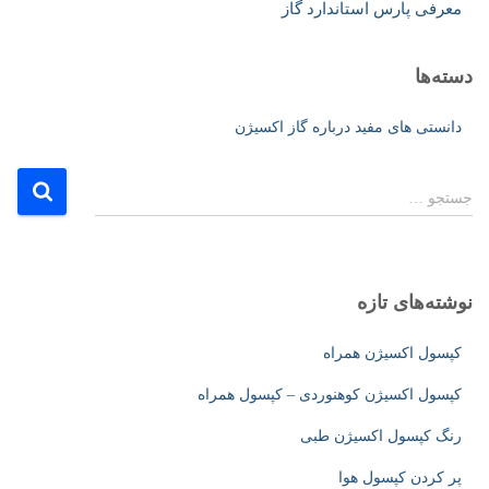
معرفی پارس استاندارد گاز
دسته‌ها
دانستی های مفید درباره گاز اکسیژن
ج
جستجو …
س
ت
ج
و
نوشته‌های تازه
ب
ر
کپسول اکسیژن همراه
ا
ی
کپسول اکسیژن کوهنوردی – کپسول همراه
:
رنگ کپسول اکسیژن طبی
پر کردن کپسول هوا