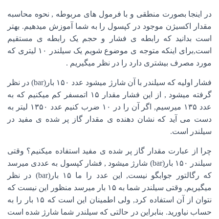
در اینجا بصورت منطقی و با فرمول های مربوطه , نحوه محاسبه
مقدار اکسیژن موجود در کپسول را به شما آموزش میدهیم. بهتر
است بدانید که رابطه ی فشار و حجم یک رابطه ی مستقیم
است,برای اینکه متوجه ی موضوع شویم یک سیلندر ۱۰ لیتری که
مورد مصرف بیشتری دارد را در نظر میگیریم .
فشار اولیه که سیلندر با آن شارژ میشود عدد ۱۵۰ بار(bar) در نظر
گرفته میشود , از این فشار مقدار ۱۵ اتمسفر کم میکنیم که به
عدد ۱۳۵ میرسیم, اگر آن را در ۱۰ ضرب کنیم عدد ۱۳۵۰ لیتر به
دست می آید که نشان دهنده ی مقدار گاز پر شده ی مفید در
سیلندر است.
چرا از عبارت مقدار گاز پر شده ی مفید استفاده میکنیم؟ وقتی
سیلندر ۱۵۰ بار(bar) شارژ میشود , فشار کپسول به عددی میرسد
که رگالتور جوابگو نیست, این عدد را ما ۱۵ بار(bar) در نظر
میگیریم, وقتی سیلندر شما به ۱۵ بار میرسد منظور این نیست که
نتوان از آن استفاده کرد, ولی اطمینان این است که ۱۵ بار را به
حساب نیاورید. بنابراین در حالتی که سیلندر شما شارژ شده است