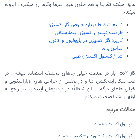
عایق میکنه تقریبا و هم جلوی عبور سرما وگرما رو میگیره , ایزوله
میکنه.
تبلیغات غلط درباره خلوص گاز اکسیژن
ظرفیت کپسول اکسیژن بیمارستانی
کاربرد گاز اکسیژن در بایوفیول و اتانول
تماس با ما
شارژ کپسول اکسیژن طبی
گاز co2 باز در صنعت خیلی جاهای مختلف استفاده میشه . در
طب میکرواینجکشن ها و در بعضی از جراحی های لاپاراسکوپی و
خیلی جاهای دیگه … ان شا‌ءالله در ویدیوهای آینده بیشتر راجع به
اونها با شما صحبت میکنم.
مقالات مرتبط
کپسول اکسیژن همراه
کپسول اکسیژن کوهنوردی – کپسول همراه