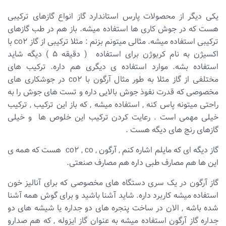
یکی دیگر از محصولات پارس استاندارد گاز انواع گازهای ترکیبی
هست که در جوش کاری ها استفاده میشه. باز هم در طب گازهای
ترکیبی استفاده میشه. مثالی میتونم بزنم : مثلا ترکیبی از گاز co2 با
اکسیژن به نام کربوژن برای استفاده ( دقیقه ۵ ) دیگه شاید
استفاده بشه. موارد استفاده ی دیگری هم داره. ترکیب های
مختلفی از گاز مثلا به طور مثال آرگون با co2 در جوشکاری های
مخصوصی که قدرت نفوذ جوش بالایی داره و تست های جوش را به
راحتی میتونه پاس کنه , استفاده میشه , که باز این ترکیب , ترکیب
خیلی مهمی است . رعایت کردن ترکیب این خلوص ها و خیلی
گازهای رنج های دیگه هست .
گاز دیگه ای که مایلم اشاره کنم , آرگون , co2 , co هست که همه ی
این ها هم مصارف طبی داره هم مصارف صنعتی.
گاز آرگون در یک سری دستگاه های مخصوصی که برای آنالیز خون
استفاده میشه کاربرد داره. شاید آشنا باشید و برای گوش همه آشنا
شده باشه , الان در ساخت پنجره های دو جداره یا شیشه های دو
جداره گاز آرگون استفاده میشه به عنوان گاز ایزوله , که هم صدارو