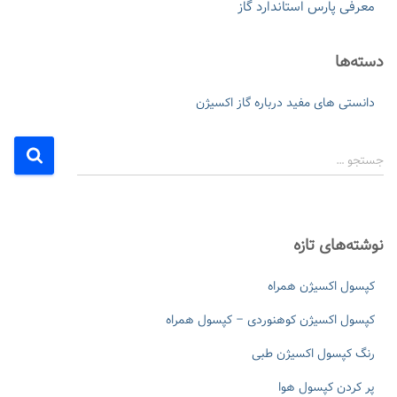
معرفی پارس استاندارد گاز
دسته‌ها
دانستی های مفید درباره گاز اکسیژن
ج
جستجو …
س
ت
ج
و
نوشته‌های تازه
ب
ر
کپسول اکسیژن همراه
ا
ی
کپسول اکسیژن کوهنوردی – کپسول همراه
:
رنگ کپسول اکسیژن طبی
پر کردن کپسول هوا