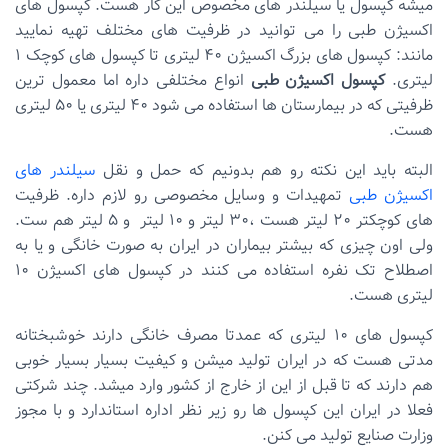
میشه کپسول یا سیلندر های مخصوص این کار هست. کپسول های
اکسیژن طبی را می توانید در ظرفیت های مختلف تهیه نمایید
مانند: کپسول های بزرگ اکسیژن 40 لیتری تا کپسول های کوچک 1
لیتری.
کپسول اکسیژن طبی
انواع مختلفی داره اما معمول ترین
ظرفیتی که در بیمارستان ها استفاده می شود 40 لیتری یا 50 لیتری
هست.
البته باید این نکته رو هم بدونیم که حمل و نقل
سیلندر های
اکسیژن طبی
تمهیدات و وسایل مخصوصی رو لازم داره. ظرفیت
های کوچکتر 20 لیتر هست ،‌30 لیتر و 10 لیتر و 5 لیتر هم ست.
ولی اون چیزی که بیشتر بیماران در ایران به صورت خانگی و یا به
اصطلاح تک نفره استفاده می کنند در کپسول های اکسیژن 10
لیتری هست.
کپسول های 10 لیتری که عمدتا مصرف خانگی دارند خوشبختانه
مدتی هست که در ایران تولید میشن و کیفیت بسیار بسیار خوبی
هم دارند که تا قبل از این از خارج از کشور وارد میشد. چند شرکتی
فعلا در ایران این کپسول ها رو زیر نظر اداره استاندارد و با مجوز
وزارت صنایع تولید می کنن.