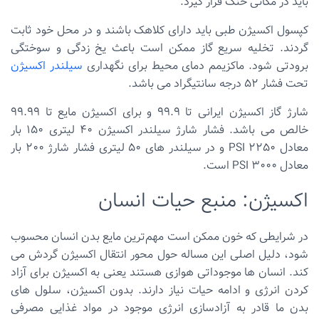
باید در مکانی خنک قرار گیرد.
کپسول اکسیژن طبی باید دارای کلاهک باشند و در محل خود ثابت
گردند. تخلیه سریع گاز ممکن است باعث یخ زدگی و سوختگی
برودتی شود. ماکزیمم دمای محیط برای نگهداری
سیلندر اکسیژن
تحت فشار 52 درجه سانتیگراد می باشد.
شارژ گاز اکسیژن ایرانی تا 99.9 و برای اکسیژن مایع تا 99.99
خالص می باشد. فشار شارژ سیلندر اکسیژن 40 لیتری 150 بار
معادل 2250 PSI و در سیلندر های 50 لیتری فشار شارژ 200 بار
معادل 3000 PSI است.
اکسیژن: منبع حیات انسان
در شرایطی که خون ممکن است مهم‌ترین مایع بدن انسان محسوب
شود، دلیل اصلی این مساله حول محور انتقال اکسیژن گردش می
کند. انسان ها موجوداتی هوازی هستند یعنی به اکسیژن برای آزاد
کردن انرژی و ادامه حیات نیاز دارند. بدون اکسیژن، سلول های
بدن ما قادر به آزادسازی انرژی موجود در مواد غذایی مصرفی