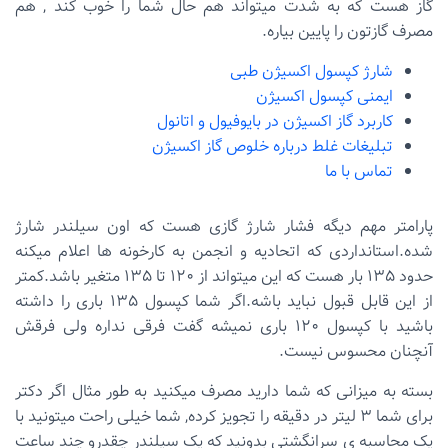
گاز هست که به شدت میتواند هم حال شما را خوب کند , هم
مصرف گازتون را پایین بیاره.
شارژ کپسول اکسیژن طبی
ایمنی کپسول اکسیژن
کاربرد گاز اکسیژن در بایوفیول و اتانول
تبلیغات غلط درباره خلوص گاز اکسیژن
تماس با ما
پارامتر مهم دیگه فشار شارژ گازی هست که اون سیلندر شارژ
شده.استانداردی که اتحادیه و انجمن به کارخونه ها اعلام میکنه
حدود ۱۳۵ بار هست که این میتواند از ۱۲۰ تا ۱۳۵ متغیر باشد.کمتر
از این قابل قبول نباید باشه.اگر شما کپسول ۱۳۵ باری را داشته
باشید با کپسول ۱۲۰ باری نمیشه گفت فرقی نداره ولی فرقش
آنچنان محسوس نیست.
بسته به میزانی که شما دارید مصرف میکنید به طور مثال اگر دکتر
برای شما ۳ لیتر در دقیقه را تجویز کرده, شما خیلی راحت میتونید با
یک محاسبه ی سرانگشتی بدونید که یک سیلندر چقدرو چند ساعت