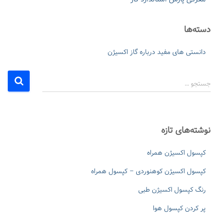
دسته‌ها
دانستی های مفید درباره گاز اکسیژن
ج
جستجو …
س
ت
ج
و
نوشته‌های تازه
ب
ر
کپسول اکسیژن همراه
ا
ی
کپسول اکسیژن کوهنوردی – کپسول همراه
:
رنگ کپسول اکسیژن طبی
پر کردن کپسول هوا