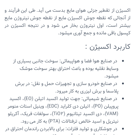
اکسیژن از تقطیر جزئی هوای مایع بدست می آید. طی این فرآیند و
از آنجائی که نقطه جوش اکسیژن مایع از نقطه جوش نیتروژن مایع
بیشتر است، اول نیتروژن بخار می شود و در نتیجه اکسیژن در
کپسول باقی مانده و جمع آوری میشود.
کاربرد اکسیژن :
در صنایع هوا فضا و هواپیمائی: سوخت جانبی بسیاری از
وسایط نقلیه بوده و باعث احتراق بهتر سوخت موشک
میشود.
در صنایع خودرو سازی و تجهیزات حمل و نقل: در برش
پلاسما و برش لیزری به کار میرود.
در صنایع شیمیائی: جهت تولید اکسید اتیلن (EO)، اکسید
پروپیلن (PO)، اتیلن دی کلراید (EDC)، وینیل استات منومر
(VAM)، دی اکسید تیتانیوم (TiO2)، سولفات فریک، آکریلو
نیتریل و اسید خالص ترفتالات (PTA) به کار می رود.
در جوشکاری و تولید فلزات: برای بالابردن راندمان احتراق در