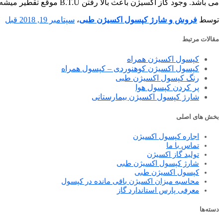
می باشد. وجود گاز اکسیژن باعث بالا رفتن B.T.U موقع تقطیر میشه و این
توسط
فروش و شارژ کپسول اکسیژن طبی
،
سپتامبر 19, 2018
قبل
مقالات مرتبط
کپسول اکسیژن همراه
کپسول اکسیژن کوهنوردی – کپسول همراه
رنگ کپسول اکسیژن طبی
پر کردن کپسول هوا
شارژ کپسول اکسیژن بیمارستانی
بخش های اصلی
اجاره کپسول اکسیژن
تماس با ما
تولید گاز اکسیژن
شارژ کپسول اکسیژن طبی
کپسول اکسیژن طبی
محاسبه میزان اکسیژن باقی مانده در کپسول
معرفی پارس استاندارد گاز
دسته‌ها