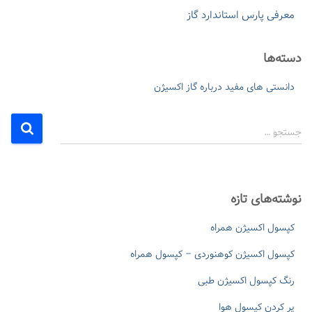
معرفی پارس استاندارد گاز
دسته‌ها
دانستی های مفید درباره گاز اکسیژن
ج
جستجو …
س
ت
ج
و
نوشته‌های تازه
ب
ر
کپسول اکسیژن همراه
ا
ی
کپسول اکسیژن کوهنوردی – کپسول همراه
:
رنگ کپسول اکسیژن طبی
پر کردن کپسول هوا