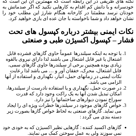
نکته های ظریفی در این رابطه است که مهمترین آن این است که
خودسرانه و با دانش کم اقدام به کارهایی نکنید که اگر صدماتش به
خودتان نرسد مطمئنا در کارخانه هنگام شارژ این مطلب خود را
نشان خواهد داد و شما ناخواسته با جان عده ای بازی خواهید کرد.
نکات ایمنی بیشتر درباره کپسول های تحت
فشار – کپسول اکسیژن طبی و صنعتی
با توجه به اینکه سیلندرها عموماً حاوی گازهای فشرده قابل
اشتعال یا غیر قابل اشتعال می باشند لذا دارای نیروی بالقوه
زیادی بوده همچنین برخی از سیلندرها حاوی گازهای سمی،
قابل اشتعال، محرک، خفقان آور و … می باشد لذا رعایت
نکات ایمنی در زمانهای حمل، انبار، نگهداری و استفاده از آنها
الزامی می باشد.
در صورت حمل، نگهداری و یا استفاده نادرست از سیلندرها،
امکان تبدیل شدن آنها به یک راکت وجود دارد که قدرت
سوراخ نمودن دیوارهای ساختمانها را نیز دارد.
خواص گازهای موجود در سیلندرها خطرات ویژه ای را ایجاد
می نماید. گازهای صنعتی به لحاظ خواص گازها بصورت زیر
دسته بندی می گردد :
گازهای اکسید کننده : گازهایی نظیر اکسیژن که به خودی خود
نمی سوزند ولی به عمل سوختن کمک می نمایند.