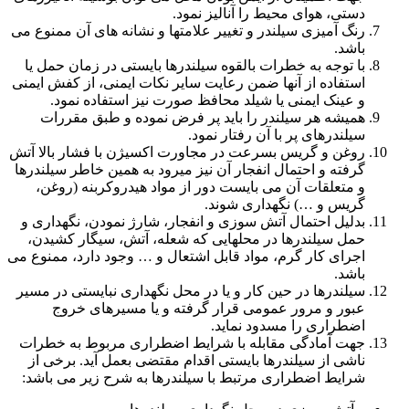
دستی، هوای محیط را آنالیز نمود.
رنگ آمیزی سیلندر و تغییر علامتها و نشانه های آن ممنوع می
باشد.
با توجه به خطرات بالقوه سیلندرها بایستی در زمان حمل یا
استفاده از آنها ضمن رعایت سایر نکات ایمنی، از کفش ایمنی
و عینک ایمنی یا شیلد محافظ صورت نیز استفاده نمود.
همیشه هر سیلندر را باید پر فرض نموده و طبق مقررات
سیلندرهای پر با آن رفتار نمود.
روغن و گریس بسرعت در مجاورت اکسیژن با فشار بالا آتش
گرفته و احتمال انفجار آن نیز میرود به همین خاطر سیلندرها
و متعلقات آن می بایست دور از مواد هیدروکربنه (روغن،
گریس و …) نگهداری شوند.
بدلیل احتمال آتش سوزی و انفجار، شارژ نمودن، نگهداری و
حمل سیلندرها در محلهایی که شعله، آتش، سیگار کشیدن،
اجرای کار گرم، مواد قابل اشتعال و … وجود دارد، ممنوع می
باشد.
سیلندرها در حین کار و یا در محل نگهداری نبایستی در مسیر
عبور و مرور عمومی قرار گرفته و یا مسیرهای خروج
اضطراری را مسدود نماید.
جهت آمادگی مقابله با شرایط اضطراری مربوط به خطرات
ناشی از سیلندرها بایستی اقدام مقتضی بعمل آید. برخی از
شرایط اضطراری مرتبط با سیلندرها به شرح زیر می باشد: