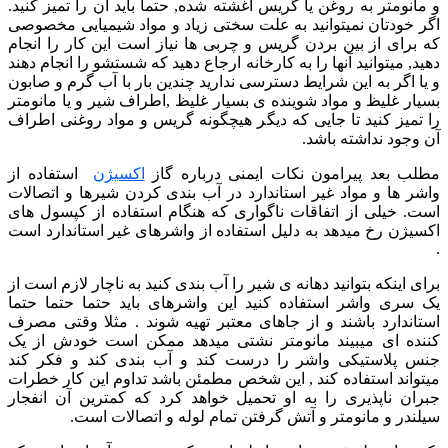
و مانومتر به روغن یا گریس آغشته شده, حتما باید آن را تمیز کنید.
اگر خودتان نمیتوانید به علت سختی زیاد و مواد شیمیایی مخصوصی
که برای از بین بردن گریس و چربی ها نیاز است این کار را انجام
دهید, میتوانید آنها را به کارخانه ارجاع دهید که شستشو را انجام دهند
و یا اگر به این شرایط دسترسی ندارید چندین بار با آب گرم و صابون
بسیار غلیظ و مواد شوینده ی بسیار غلیظ ,اطراف شیر و یا مانومتر
را تمیز کنید تا جایی که دیگر هیچگونه گریس و مواد روغنی اطراف
آن وجود نداشته باشد.
مطلب بعد پیرامون نکات ایمنی درباره گاز
اکسیژن
استفاده از
واشر ها و مواد غیر استاندارد در آب بندی کردن شیرها و اتصالات
است. خیلی از اتفاقات ناگواری که هنگام استفاده از کپسول های
اکسیژن رخ میدهد به دلیل استفاده از واشرهای غیر استاندارد است
.
برای اینکه بتوانید دهانه ی شیر را آب بندی کنید به ناچار لازم است از
یک سری واشر استفاده کنید این واشرهای باید حتما حتما حتما
استاندارد باشند و از جاهای معتبر تهیه شوند . مثلا وقتی مصرف
کننده ای میبیند مانومتر نشتی میدهد ممکن است خودش از یک
جنس پلاستیکی واشر را درست کند و آب بندی کند و فکر کند
میتواند استفاده کند , این شخص مطمئن باشد تداوم این کار خطرات
جبران ناپذیری را به او تحمیل خواهد کرد که کمترین آن انفجار
سیلندر و مانومتر و آتش گرفتن تمام لوله و اتصالات است.