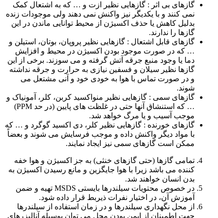
گازهای بی اثر : گازهایی نظیر ازت و … که به اشتعال کمک
نمی کنند و با یکدیگر نیز واکنش نمی دهند ولی موجودات زنده
بدلیل کاهش یا حذف اکسیژن از محیط توانایی ماندن در این
گازها را ندارند.
گازهای قابل اشتعال : گازهایی نظیر پروپان، بوتان، استیلن و
… که در صورت موجود بودن اکسیژن در محیط و افزایش
دما یا وجود منبع جرقه آتش گرفته و می سوزند. برخی از این
گازها نظیر سیلان و فسفین نیازی به حرارت و جرقه نداشته
و در صورت تماس با هوا به خودی خود و آنی مشتعل می
شوند.
گازهای سمی : گازهایی نظیر منواکسید کربن، کلر، آمونیاک و
… که استنشاق آنها حتی در غلظت های پایین (در حد PPM)
موجب آسیب و یا مرگ خواهد شد.
گازهای خورنده : گازهایی نظیر کلر، دی اکسید گوگرد و … که
با مواد دیگر واکنش داده و موجب فرسایش می شوند و بعضاً
ممکن است گازهای سمی نیز ایجاد نمایند.
تمامی گازها (حتی گازهای خنثی) به جز اکسیژن و هوا خفه
کننده می باشد زیرا با هوا جایگزین و مانع رسیدن اکسیژن به
بدن انسان خواهند شد.
در خصوص محتویات سیلندرها بایستی MSDS تهیه و ضمن
آموزش آن، در اختیار نفرات ذیربط قرار داده شود.
از محل نگهداری سیلندرها و در زمان استفاده از سیلندرها
جهت اطمینان از ایمن بودن محل می توان بوسیله آنالیزرهای