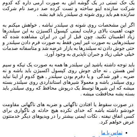
یک حک تستی در یک گوشه اش به صورت آرمی داره که کدوم
شرکت سازنده اینو ساخته و تست کرده صد درصد نام شرکت
سازنده هم باید روی شونه ی سیلندر باید قید بشه .
اگر این مشخصات روی شونه ی سیلندر نباشه , خواهش میکنم به
جهت اهمیت بالای رعایت ایمنی کپسول اکسیژن به این سیلندرها
زیاد اطمینان نکنید. چون قبل از این در ایران مشاهده شده که
سیلندرهایی به صورت غیر ایمن فقط به صورت فرم دادن سیلندر و
حتی جوش دادن ته سیلندرها به بازار عرضه شد و متاسفانه صدمات
خیلی خیلی زیاد و جبران ناپذیری به وجود آورد.
باید توجه داشته باشید این سیلندر ها همه به صورت یک تیکه و سیم
لس هستن , نه جای جوش روی کپسول اکسیژن باید باشه و نه
ضربه , قور شدگی و یا دفرم بودن سیلندر , هیچ کدوم از اینا نباید
روی سیلندر باشه و معمولا شیرهای استانداردی روی سیلندر بسته
میشه که این شیرها توسط یک درپوش محافظ که روی سیلندر باید
بسته بشه محافظت میشه .
در صورت سقوط یا افتادن ناگهانی و ضربه های ناگهانی مقاومت
خودشو داشته باشه که خدای نکرده هیچ حادثه ی ناگواری برای
کسی اتفاق نیفته . نکات ایمنی بیشتر را در ویدیوهای دیگر خدمتتون
عرض خواهم کرد.
تماس با ما