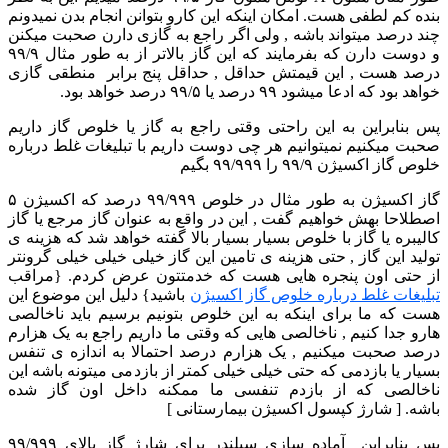
بنده کم لطفی هست. امکان اینکه این کارو بتوانن انجام بدن نمیدونم
چند درصد میتواند باشه , ولی اگر راجع به گازی دارن صحبت میکنن
و دوست دارن که بفرمایند که این گاز بالاتر از به طور مثال ۹۹/۹
درصد هست , این قیمتش حداقل , حداقل پنج برابر منطقی گازی
خواهد بود که ادعا میشود ۹۹ درصد یا ۹۹/۵ درصد خواهد بود.
پس بنابراین به این راحتی وقتی راجع به گاز یا خلوص گاز داریم
صحبت میکنیم نمیتوانیم هر چی دوست داریم با تبلیغات غلط درباره
خلوص گاز اکسیژن ۹۹/۹ را ۹۹/۹۹۹ بگیم
گاز اکسیژن به طور مثال در خلوص ۹۹/۹۹۹ درصد که اکسیژن ۵
اصطلاحا بهش خواهیم گفت , این در واقع به عنوان گاز مرجع یا گاز
کالیبره یا گاز با خلوص بسیار بسیار بالا گفته خواهد شد که هزینه ی
تولید این گاز , حتی هزینه ی تامین این گاز خیلی خیلی خیلی گرونتر
از حتی اون پنجره هایی هست که خدمتتون عرض کردم. {مراقب
تبلیغات غلط درباره خلوص گاز اکسیژن
باشید} دلیل این موضوع این
هست که ما برای اینکه به این خلوص بتونیم برسیم باید ناخالصی
هارو جدا کنیم , ناخالصی هایی که وقتی ما داریم راجع به یک هزارم
درصد صحبت میکنیم , یک هزارم درصد احتمالا به اندازه ی تنفس
بسیار یا بازدمی که حتی خیلی خیلی کمتر از بازدمی میتونه باشه این
ناخالصی که از بازدم تنفسی ما ممکنه داخل اون گاز شده
باشه. [ شارژ کپسول اکسیژن بیمارستانی ]
پس بنابراین آماده سازی سیلندر برای شارژ گاز بالای ۹۹/۹۹۹