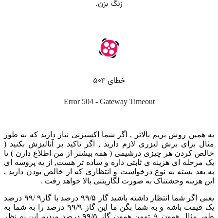
به همین روش بریم بالاتر , اگر شما اکسیژنی نیاز دارید که به طور
مثال برای برش لیزری لازم دارید , اگر تاکید بر آنالیزش بکنید (
خالص کردن هر چیزی درشیمی ( همه بیشتر از من اطلاع دارن ) تا
یک مرحله ای هزینه ی ثابتی داره و ساده تر هست, از یه پروسه ای
به بعد بسته به نوع درخواست و انتظاری که از خالص بودن دارید ,
این هزینه وحشتناک به صورت لگاریتنی بالا خواهد رفت .
یعنی اگر شما انتظار داشته باشید گاز ۹۹/۵ درصد با گاز۹ /۹۹ درصد
یک قیمت باشه و به شما بگن ما این گاز ۹۹/۹ درصد را به شما به
طور مثال همون A تومن همون گاز ۹۹/۵ درصد میدیم این به نظر