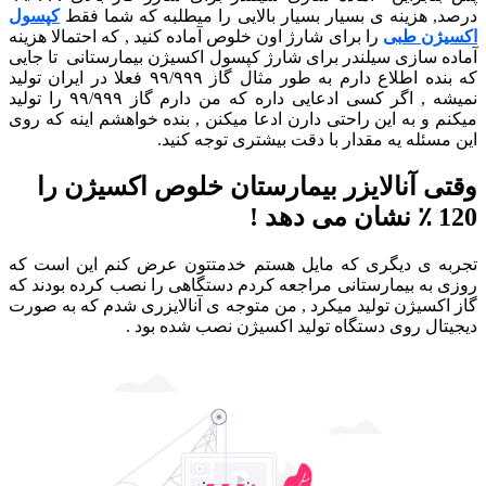
درصد, هزینه ی بسیار بسیار بالایی را میطلبه که شما فقط
کپسول
اکسیژن طبی
را برای شارژ اون خلوص آماده کنید , که احتمالا هزینه
آماده سازی سیلندر برای شارژ کپسول اکسیژن بیمارستانی تا جایی
که بنده اطلاع دارم به طور مثال گاز ۹۹/۹۹۹ فعلا در ایران تولید
نمیشه , اگر کسی ادعایی داره که من دارم گاز ۹۹/۹۹۹ را تولید
میکنم و به این راحتی دارن ادعا میکنن , بنده خواهشم اینه که روی
این مسئله یه مقدار با دقت بیشتری توجه کنید.
وقتی آنالایزر بیمارستان خلوص اکسیژن را
120 ٪ نشان می دهد !
تجربه ی دیگری که مایل هستم خدمتتون عرض کنم این است که
روزی به بیمارستانی مراجعه کردم دستگاهی را نصب کرده بودند که
گاز اکسیژن تولید میکرد , من متوجه ی آنالایزری شدم که به صورت
دیجیتال روی دستگاه تولید اکسیژن نصب شده بود .