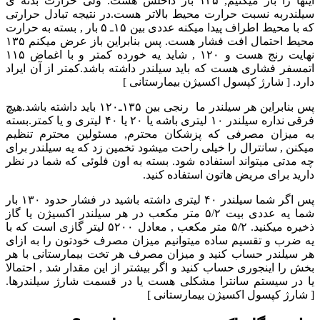
اینها را باز میکنیم, ۱۳۵ بار داخلش هست. ولی حرارت بدنه ی
سیلندربه نسبت حرارت محیط بالاتر هست.در نتیجه تبادل حرارتی
که با محیط اطراف پیدا میکنه عددی بین ۱۵ـ ۵ بار , بسته به حرارت
محیط احتمال افت فشار هست. پس بنابراین باز عرض میکنم ۱۳۵
نهایت رنج هست و ۱۲۰ , شاید یه خورده کمتر و با اغماض ۱۱۵
اتمسفر فشاری هست که باید سیلندر داشته باشد.کمتر از آن ایراد
دارد. [ شارژ کپسول اکسیژن بیمارستانی ]
پس بنابراین هر سیلندر ما رنجی بین ۱۳۵ـ۱۲۰ باید داشته باشد.هیچ
فرقی نداره سیلندر ۱۰ لیتری باشه یا ۲۰ یا ۴۰ لیتری و یا کمتر.بسته
به میزان مصرفی که پزشکان محترم, مسئولین محترم تنظیم
میکنن , سانترال را خیلی راحت میشود تخمین زد که یه سیلندر برای
چه مدتی میتواند استفاده شود. بسته به اون فلوئی که شما در نظر
دارید برای مریض هاتون استفاده کنید.
پس اگر شما سیلندر ۴۰ لیتری داشته باشید در فشار حدود ۱۳۰ بار
شما یه عددی بیت ۵/۲ متر مکعب در هر سیلندر اکسیژن یا گاز
ذخیره میکنید. ۵/۲ متر مکعب , معادل ۵۲۰۰ لیتر گازی است که با
یه ضرب و تقسیم ساده میتوانیم میزان مصرف خودتون را به ازای
هر سیلندر حساب کنید و میزان مصرف هر تخت بیمارستانی با هر
بخش را اینجوری حساب کنید و اگر بیشتر از این مقدار شد , احتمالا
یا در سیستم سانترا مشکلی هست یا در قسمت شارژ سیلندرها.
[ شارژ کپسول اکسیژن بیمارستانی ]