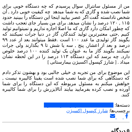
من از مسئول سانترال سوال پرسیدم که چه دستگاه خوبی برای
شما نصب شده و گازی که به شما میدهد چه کیفیت خوبی دارد , آن
شخص نادانسته گفت اگر عصر بیایید اینجا این دستگاه را ببینید حدود
۱۱۵ , ۱۲۰ درصد را نشان میدهد. برای من بسیار جای تعجب داشت
که چطور امکان دارد گازی که ما اصلا اجازه نداریم و نمیتوانیم تولید
کنیم ,حتی معتبرترین تولید کنندگان گاز در دنیا جرات نمیکنند که
بگویند گاز تولیدی ما عدد ۱۰۰ است .
فقط میتوانند بعد از عدد ۹۹
درصد و بعد از اعشار, پنج , سه یا شش تا ۹ بگذارند ولی جرات
نمیکنند بگویند گاز ما به عنوان یک تولید کننده ۱۰۰ درصد خلوص
دارد, چه برسد که این دستگاه ۱۱۳ درصد را در این لحظه نشان
میداد . [ شارژ کپسول اکسیژن بیمارستانی ]
این موضوع برای من تجربه ی خیلی جالبی بود و بهشون تذکر دادم
که دستگاهی که برای شما نصب شده است یقینا کالیبره نیست ,
خواهش میکنم به مسئول مربوطه که این دستگاه را برای شما
آورده و نصب کرده بفرمایید بیایند آنالایزرش را برای شما کالیبره
کنند.
دسته‌ها:
دانستی های مفید درباره گاز اکسیژن
برچسب‌ها:
شارژ کپسول اکسیژن
0 دیدگاه