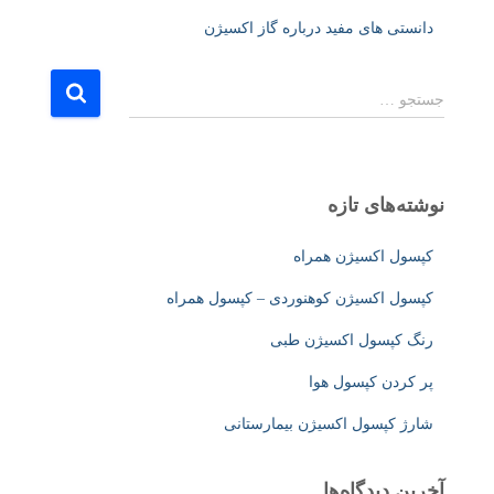
دانستی های مفید درباره گاز اکسیژن
ج
جستجو …
س
ت
ج
و
نوشته‌های تازه
ب
ر
کپسول اکسیژن همراه
ا
ی
کپسول اکسیژن کوهنوردی – کپسول همراه
:
رنگ کپسول اکسیژن طبی
پر کردن کپسول هوا
شارژ کپسول اکسیژن بیمارستانی
آخرین دیدگاه‌ها