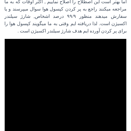
اما بهتر است این اصطلاح را اصلاح نماییم , اکثر اوقات که به ما
مراجعه میکنند راجع به پر کردن کپسول هوا سوال میپرسند و یا
سفارش میدهند منظور ۹۹/۹ درصد اشخاص, شارژ سیلندر
اکسیژن است. لذا دریافته ایم وقتی به ما میگویند کپسول هوا را
برای پر کردن آورده ایم هدف شارژ سیلندر اکسیژن است .