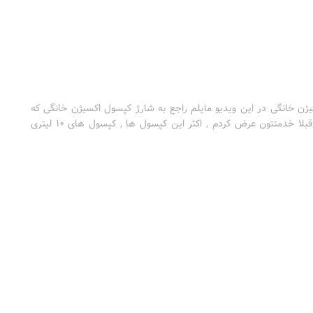
 خانگی در این ویدیو مایلم راجع به شارژ کپسول اکسیژن خانگی که
بیشتر مصارف خانگی داره باهاتون صحبت کنم. همونطور که قبلا خدمتتون عرض کردم , اکثر این کپسول ها , کپسول های ۱۰ لیتری